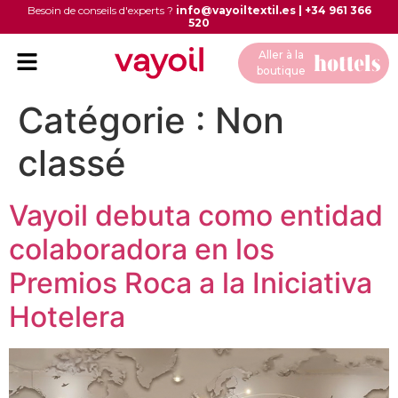
Besoin de conseils d'experts ?
info@vayoiltextil.es
|
+34 961 366
520
Aller à la
boutique
Catégorie :
Non
classé
Vayoil debuta como entidad
colaboradora en los
Premios Roca a la Iniciativa
Hotelera