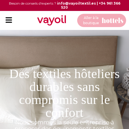
Besoin de conseils d'experts ?
info@vayoiltextil.es
|
+34 961 366
520
Aller à la
boutique
Des textiles hôteliers
durables sans
compromis sur le
confort
Nous sommes la seule entreprise à
proposer des équipements textiles