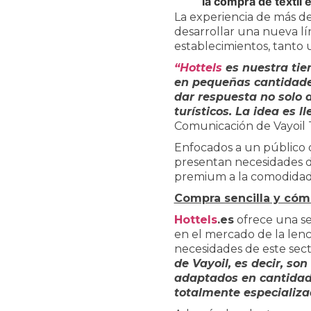
la compra de textil 
La experiencia de más de
desarrollar una nueva l
establecimientos, tanto 
“
Hottels
es nuestra tie
en pequeñas cantidade
dar respuesta no solo 
turísticos. La idea es 
Comunicación de Vayoil T
Enfocados a un público 
presentan necesidades di
premium a la comodidad y
Compra sencilla y có
Hottels
.es
ofrece una se
en el mercado de la lence
necesidades de este sect
de Vayoil, es decir, so
adaptados en cantidade
totalmente especializa