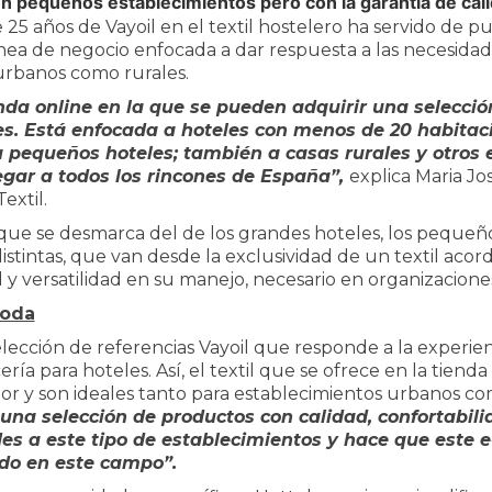
en pequeños establecimientos pero con la garantía de calid
 25 años de Vayoil en el textil hostelero ha servido de p
ínea de negocio enfocada a dar respuesta a las necesid
urbanos como rurales.
nda online en la que se pueden adquirir una selecció
s. Está enfocada a hoteles con menos de 20 habitac
a pequeños hoteles; también a casas rurales y otros 
llegar a todos los rincones de España”,
explica Maria Jo
extil.
que se desmarca del de los grandes hoteles, los pequeñ
stintas, que van desde la exclusividad de un textil aco
 versatilidad en su manejo, necesario en organizacione
moda
lección de referencias Vayoil que responde a la experie
ría para hoteles. Así, el textil que se ofrece en la tienda
or y son ideales tanto para establecimientos urbanos com
n una selección de productos con calidad, confortabili
s a este tipo de establecimientos y hace que este
do en este campo”.