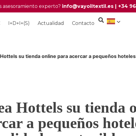
s asesoramiento experto?
info@vayoiltextil.es
|
+34 96
C
I+D+I+(S)
Actualidad
Contacto
 Hottels su tienda online para acercar a pequeños hoteles e
ea Hottels su tienda 
car a pequeños hotele