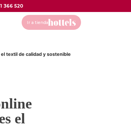
1 366 520
Ir a tienda
l textil de calidad y sostenible
online
s el