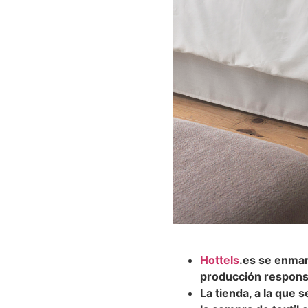
Hottels
.es
se enmarc
producción respons
La tienda, a la que 