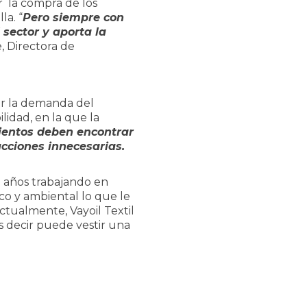
r la compra de los
la. “
Pero siempre con
sector y aporta la
e, Directora de
r la demanda del
idad, en la que la
ientos deben encontrar
cciones innecesarias.
1 años trabajando en
ico y ambiental lo que le
ctualmente, Vayoil Textil
s decir puede vestir una