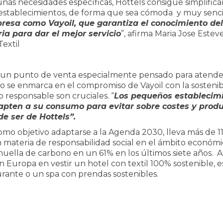
as necesidades específicas, Hottels consigue simplifica
s establecimientos, de forma que sea cómoda y muy sencil
resa como Vayoil, que garantiza el conocimiento del 
ia para dar el mejor servicio
”, afirma Maria Jose Estev
extil
 un punto de venta especialmente pensado para atende
se enmarca en el compromiso de Vayoil con la sostenibil
responsable son cruciales. “
Los pequeños establecim
pten a su consumo para evitar sobre costes y produ
de ser de Hottels”.
 como objetivo adaptarse a la Agenda 2030, lleva más de 1
en materia de responsabilidad social en el ámbito económ
huella de carbono en un 61% en los últimos siete años. A
n Europa en vestir un hotel con textil 100% sostenible, e
rante o un spa con prendas sostenibles.