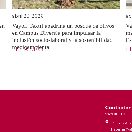
abril 23, 2026
ab
en
Vayoil Textil apadrina un bosque de olivos
Va
en Campus Diversia para impulsar la
ma
inclusión socio-laboral y la sostenibilidad
Es
medioambiental
LEER MÁS
L
Contácten
VAYOIL TEXTIL 
c/ Louis Pa
Paterna (Va