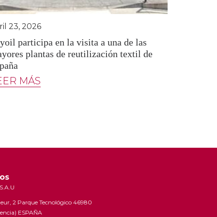
ril 23, 2026
yoil participa en la visita a una de las
yores plantas de reutilización textil de
paña
EER MÁS
os
S.A.U
steur, 2 Parque Tecnológico 46980
lencia) ESPAÑA