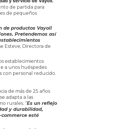
ad y servicio de Vayoil.
unto de partida para
ades de pequeños
n de productos Vayoil
iones. Pretendemos así
establecimientos
se Esteve, Directora de
os establecimientos
rde a unos huéspedes
s con personal reducido.
ncia de más de 25 años
 se adapta a las
o rurales. “
Es un reflejo
dad y durabilidad,
 e-commerce esté