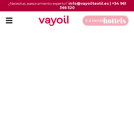
¿Necesitas asesoramiento experto?
info@vayoiltextil.es
|
+34 961
366 520
Ir a tienda
Desde la tradición,
tejemos el futuro
Más de 30 años consolidados como una
de las principales empresas de lencería
hostelera en España y en el mundo.