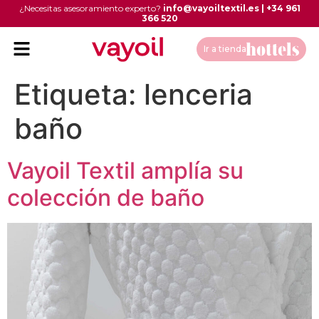
¿Necesitas asesoramiento experto?
info@vayoiltextil.es
|
+34 961
366 520
Ir a tienda
Etiqueta:
lenceria
baño
Vayoil Textil amplía su
colección de baño