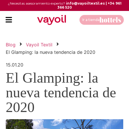
¿Necesitas asesoramiento experto?
info@vayoiltextil.es
|
+34 961
366 520
Ir a tienda
Blog
Vayoil Textil
El Glamping: la nueva tendencia de 2020
15.01.20
El Glamping: la
nueva tendencia de
2020