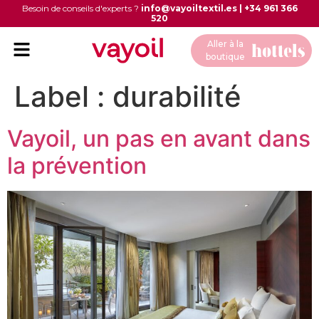
Besoin de conseils d'experts ?
info@vayoiltextil.es
|
+34 961 366
520
Aller à la
boutique
Label :
durabilité
Vayoil, un pas en avant dans
la prévention