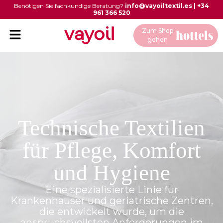
Benötigen Sie fachkundige Beratung?
info@vayoiltextil.es
|
+34
961 366 520
Zum Shop
gehen
Technische Textilien
für Pflege, Komfort
und Hygiene
Eine spezialisierte Linie für
Krankenhäuser und geriatrische Zentren,
die entwickelt wurde, um die
anspruchsvollsten Anforderungen im