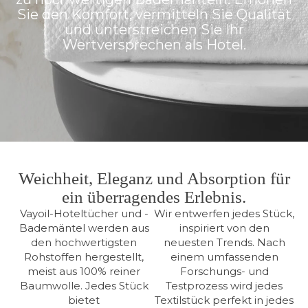
Sie den Komfort, vermitteln Sie Qualität
und unterstreichen Sie Ihr
Wertversprechen als Hotel.
Weichheit, Eleganz und Absorption für
ein überragendes Erlebnis.
Vayoil-Hoteltücher und -
Wir entwerfen jedes Stück,
Bademäntel werden aus
inspiriert von den
den hochwertigsten
neuesten Trends. Nach
Rohstoffen hergestellt,
einem umfassenden
meist aus 100% reiner
Forschungs- und
Baumwolle. Jedes Stück
Testprozess wird jedes
bietet
Textilstück perfekt in jedes