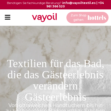
Benötigen Sie fachkundige Beratung?
info@vayoiltextil.es
|
+34
961 366 520
Zum Shop
gehen
Textilien für das Bad,
die das Gästeerlebnis
verändern
Gästeerlebnis
Von ultraweichen Handtüchern bis hin
zu hochwertigen Bademänteln: Erhöhen