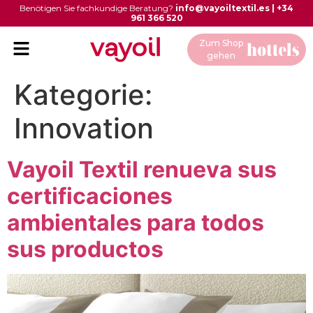
Benötigen Sie fachkundige Beratung?
info@vayoiltextil.es
|
+34
961 366 520
Zum Shop
gehen
Kategorie:
Innovation
Vayoil Textil renueva sus
certificaciones
ambientales para todos
sus productos