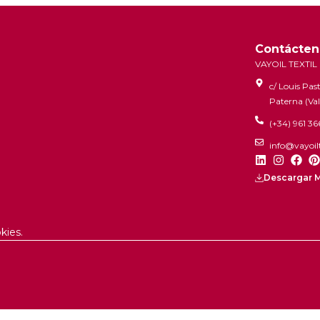
Contácten
VAYOIL TEXTIL 
c/ Louis Pa
Paterna (Va
(+34) 961 36
info@vayoilt
Descargar M
kies.