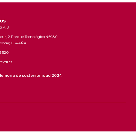
os
S.A.U
steur, 2 Parque Tecnológico 46980
lencia) ESPAÑA
6 520
extil.es
emoria de sostenibilidad 2024