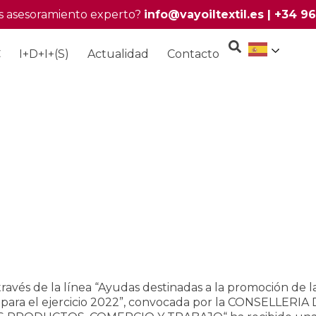
s asesoramiento experto?
info@vayoiltextil.es
|
+34 96
C
I+D+I+(S)
Actualidad
Contacto
través de la línea “Ayudas destinadas a la promoción de 
 para el ejercicio 2022”, convocada por la CONSELLER