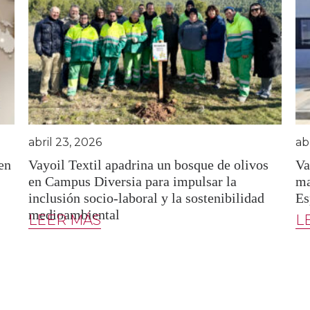
abril 23, 2026
ab
en
Vayoil Textil apadrina un bosque de olivos
Va
en Campus Diversia para impulsar la
ma
inclusión socio-laboral y la sostenibilidad
Es
medioambiental
LEER MÁS
L