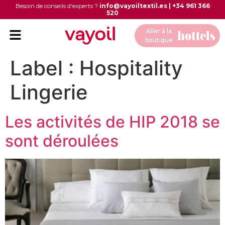
Besoin de conseils d'experts ?
info@vayoiltextil.es
|
+34 961 366
520
Aller à la
boutique
Label :
Hospitality
Lingerie
Les activités de HIP 2018 se
sont déroulées